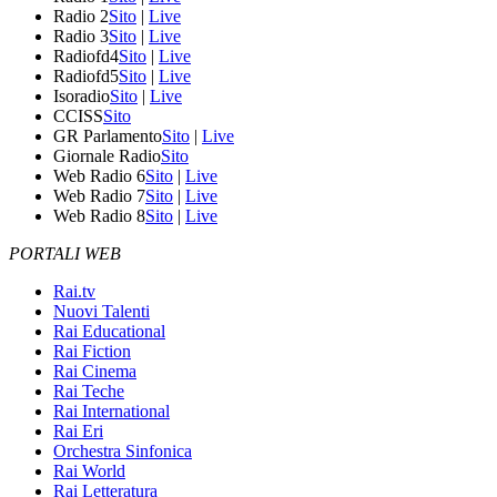
Radio 2
Sito
|
Live
Radio 3
Sito
|
Live
Radiofd4
Sito
|
Live
Radiofd5
Sito
|
Live
Isoradio
Sito
|
Live
CCISS
Sito
GR Parlamento
Sito
|
Live
Giornale Radio
Sito
Web Radio 6
Sito
|
Live
Web Radio 7
Sito
|
Live
Web Radio 8
Sito
|
Live
PORTALI WEB
Rai.tv
Nuovi Talenti
Rai Educational
Rai Fiction
Rai Cinema
Rai Teche
Rai International
Rai Eri
Orchestra Sinfonica
Rai World
Rai Letteratura