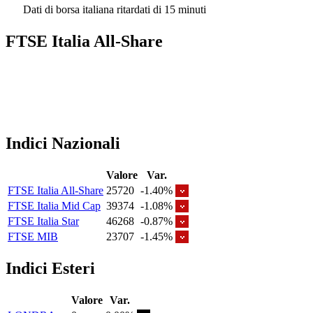
Dati di borsa italiana ritardati di 15 minuti
FTSE Italia All-Share
Indici Nazionali
Valore
Var.
FTSE Italia All-Share
25720
-1.40%
FTSE Italia Mid Cap
39374
-1.08%
FTSE Italia Star
46268
-0.87%
FTSE MIB
23707
-1.45%
Indici Esteri
Valore
Var.