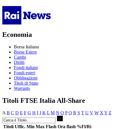
Economia
Borsa Italiana
Borse Estere
Cambi
Diritti
Fondi italiani
Fondi esteri
Obbligazioni
Titoli di Stato
Warrants
Titoli FTSE Italia All-Share
A
B
C
D
E
F
G
H
I
J
K
L
M
N
O
P
Q
R
S
T
U
V
W
X
Y
Z
Titoli
Uffic.
Min
Max
Flash
Ora flash
%Fl/Ri