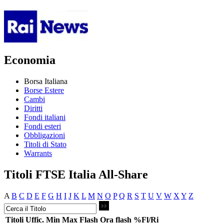
Economia
Borsa Italiana
Borse Estere
Cambi
Diritti
Fondi italiani
Fondi esteri
Obbligazioni
Titoli di Stato
Warrants
Titoli FTSE Italia All-Share
A
B
C
D
E
F
G
H
I
J
K
L
M
N
O
P
Q
R
S
T
U
V
W
X
Y
Z
Titoli
Uffic.
Min
Max
Flash
Ora flash
%Fl/Ri