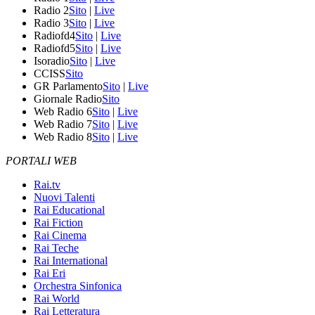
Radio 2
Sito
|
Live
Radio 3
Sito
|
Live
Radiofd4
Sito
|
Live
Radiofd5
Sito
|
Live
Isoradio
Sito
|
Live
CCISS
Sito
GR Parlamento
Sito
|
Live
Giornale Radio
Sito
Web Radio 6
Sito
|
Live
Web Radio 7
Sito
|
Live
Web Radio 8
Sito
|
Live
PORTALI WEB
Rai.tv
Nuovi Talenti
Rai Educational
Rai Fiction
Rai Cinema
Rai Teche
Rai International
Rai Eri
Orchestra Sinfonica
Rai World
Rai Letteratura