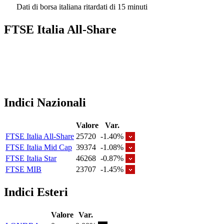
Dati di borsa italiana ritardati di 15 minuti
FTSE Italia All-Share
Indici Nazionali
Valore
Var.
FTSE Italia All-Share
25720
-1.40%
FTSE Italia Mid Cap
39374
-1.08%
FTSE Italia Star
46268
-0.87%
FTSE MIB
23707
-1.45%
Indici Esteri
Valore
Var.