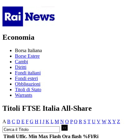
Economia
Borsa Italiana
Borse Estere
Cambi
Diritti
Fondi italiani
Fondi esteri
Obbligazioni
Titoli di Stato
Warrants
Titoli FTSE Italia All-Share
A
B
C
D
E
F
G
H
I
J
K
L
M
N
O
P
Q
R
S
T
U
V
W
X
Y
Z
Titoli
Uffic.
Min
Max
Flash
Ora flash
%Fl/Ri