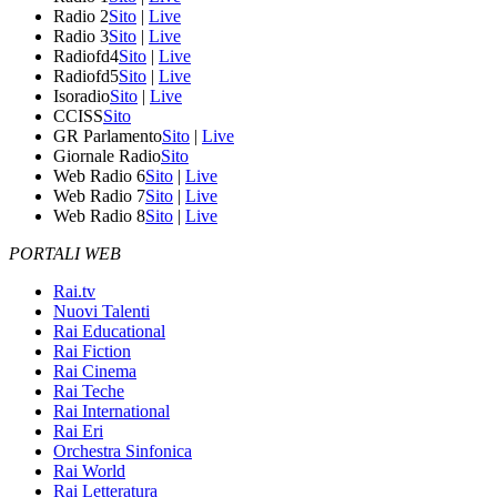
Radio 2
Sito
|
Live
Radio 3
Sito
|
Live
Radiofd4
Sito
|
Live
Radiofd5
Sito
|
Live
Isoradio
Sito
|
Live
CCISS
Sito
GR Parlamento
Sito
|
Live
Giornale Radio
Sito
Web Radio 6
Sito
|
Live
Web Radio 7
Sito
|
Live
Web Radio 8
Sito
|
Live
PORTALI WEB
Rai.tv
Nuovi Talenti
Rai Educational
Rai Fiction
Rai Cinema
Rai Teche
Rai International
Rai Eri
Orchestra Sinfonica
Rai World
Rai Letteratura