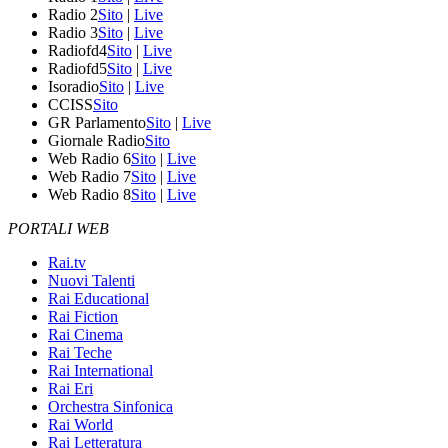
Radio 2
Sito
|
Live
Radio 3
Sito
|
Live
Radiofd4
Sito
|
Live
Radiofd5
Sito
|
Live
Isoradio
Sito
|
Live
CCISS
Sito
GR Parlamento
Sito
|
Live
Giornale Radio
Sito
Web Radio 6
Sito
|
Live
Web Radio 7
Sito
|
Live
Web Radio 8
Sito
|
Live
PORTALI WEB
Rai.tv
Nuovi Talenti
Rai Educational
Rai Fiction
Rai Cinema
Rai Teche
Rai International
Rai Eri
Orchestra Sinfonica
Rai World
Rai Letteratura