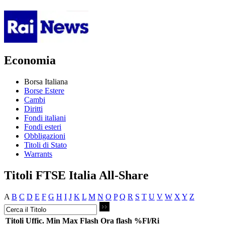
Economia
Borsa Italiana
Borse Estere
Cambi
Diritti
Fondi italiani
Fondi esteri
Obbligazioni
Titoli di Stato
Warrants
Titoli FTSE Italia All-Share
A
B
C
D
E
F
G
H
I
J
K
L
M
N
O
P
Q
R
S
T
U
V
W
X
Y
Z
Titoli
Uffic.
Min
Max
Flash
Ora flash
%Fl/Ri