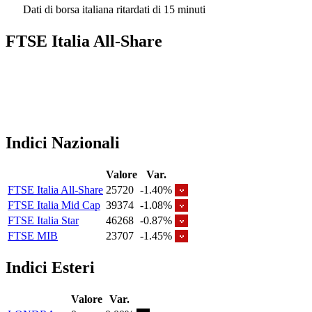
Dati di borsa italiana ritardati di 15 minuti
FTSE Italia All-Share
Indici Nazionali
Valore
Var.
FTSE Italia All-Share
25720
-1.40%
FTSE Italia Mid Cap
39374
-1.08%
FTSE Italia Star
46268
-0.87%
FTSE MIB
23707
-1.45%
Indici Esteri
Valore
Var.