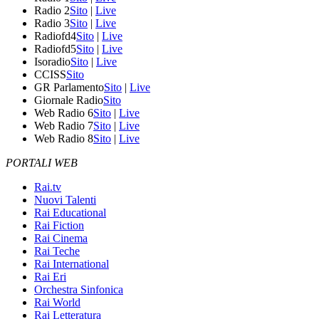
Radio 2
Sito
|
Live
Radio 3
Sito
|
Live
Radiofd4
Sito
|
Live
Radiofd5
Sito
|
Live
Isoradio
Sito
|
Live
CCISS
Sito
GR Parlamento
Sito
|
Live
Giornale Radio
Sito
Web Radio 6
Sito
|
Live
Web Radio 7
Sito
|
Live
Web Radio 8
Sito
|
Live
PORTALI WEB
Rai.tv
Nuovi Talenti
Rai Educational
Rai Fiction
Rai Cinema
Rai Teche
Rai International
Rai Eri
Orchestra Sinfonica
Rai World
Rai Letteratura