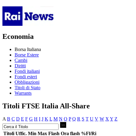
Economia
Borsa Italiana
Borse Estere
Cambi
Diritti
Fondi italiani
Fondi esteri
Obbligazioni
Titoli di Stato
Warrants
Titoli FTSE Italia All-Share
A
B
C
D
E
F
G
H
I
J
K
L
M
N
O
P
Q
R
S
T
U
V
W
X
Y
Z
Titoli
Uffic.
Min
Max
Flash
Ora flash
%Fl/Ri