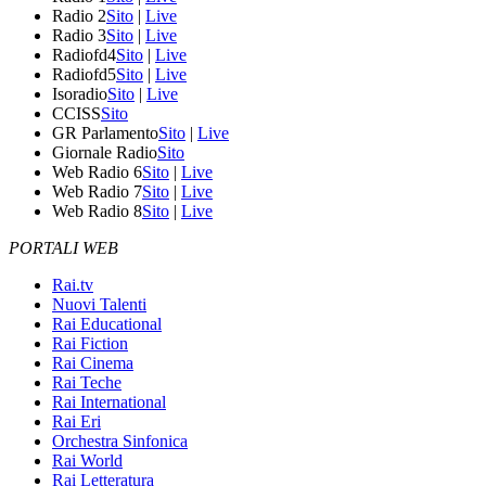
Radio 2
Sito
|
Live
Radio 3
Sito
|
Live
Radiofd4
Sito
|
Live
Radiofd5
Sito
|
Live
Isoradio
Sito
|
Live
CCISS
Sito
GR Parlamento
Sito
|
Live
Giornale Radio
Sito
Web Radio 6
Sito
|
Live
Web Radio 7
Sito
|
Live
Web Radio 8
Sito
|
Live
PORTALI WEB
Rai.tv
Nuovi Talenti
Rai Educational
Rai Fiction
Rai Cinema
Rai Teche
Rai International
Rai Eri
Orchestra Sinfonica
Rai World
Rai Letteratura