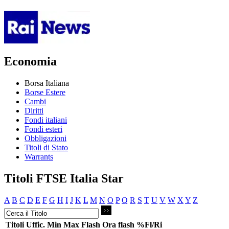
Economia
Borsa Italiana
Borse Estere
Cambi
Diritti
Fondi italiani
Fondi esteri
Obbligazioni
Titoli di Stato
Warrants
Titoli FTSE Italia Star
A
B
C
D
E
F
G
H
I
J
K
L
M
N
O
P
Q
R
S
T
U
V
W
X
Y
Z
Titoli
Uffic.
Min
Max
Flash
Ora flash
%Fl/Ri