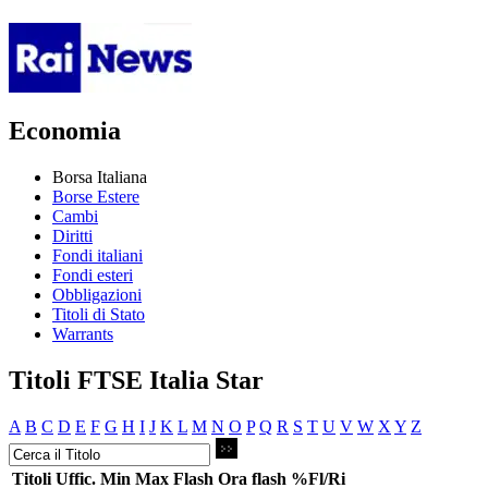
Economia
Borsa Italiana
Borse Estere
Cambi
Diritti
Fondi italiani
Fondi esteri
Obbligazioni
Titoli di Stato
Warrants
Titoli FTSE Italia Star
A
B
C
D
E
F
G
H
I
J
K
L
M
N
O
P
Q
R
S
T
U
V
W
X
Y
Z
Titoli
Uffic.
Min
Max
Flash
Ora flash
%Fl/Ri