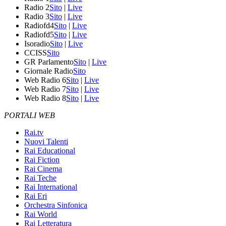
Radio 2
Sito
|
Live
Radio 3
Sito
|
Live
Radiofd4
Sito
|
Live
Radiofd5
Sito
|
Live
Isoradio
Sito
|
Live
CCISS
Sito
GR Parlamento
Sito
|
Live
Giornale Radio
Sito
Web Radio 6
Sito
|
Live
Web Radio 7
Sito
|
Live
Web Radio 8
Sito
|
Live
PORTALI WEB
Rai.tv
Nuovi Talenti
Rai Educational
Rai Fiction
Rai Cinema
Rai Teche
Rai International
Rai Eri
Orchestra Sinfonica
Rai World
Rai Letteratura