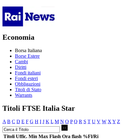
Economia
Borsa Italiana
Borse Estere
Cambi
Diritti
Fondi italiani
Fondi esteri
Obbligazioni
Titoli di Stato
Warrants
Titoli FTSE Italia Star
A
B
C
D
E
F
G
H
I
J
K
L
M
N
O
P
Q
R
S
T
U
V
W
X
Y
Z
Titoli
Uffic.
Min
Max
Flash
Ora flash
%Fl/Ri