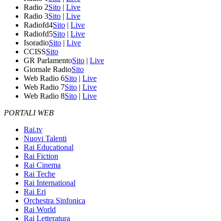
Radio 2
Sito
|
Live
Radio 3
Sito
|
Live
Radiofd4
Sito
|
Live
Radiofd5
Sito
|
Live
Isoradio
Sito
|
Live
CCISS
Sito
GR Parlamento
Sito
|
Live
Giornale Radio
Sito
Web Radio 6
Sito
|
Live
Web Radio 7
Sito
|
Live
Web Radio 8
Sito
|
Live
PORTALI WEB
Rai.tv
Nuovi Talenti
Rai Educational
Rai Fiction
Rai Cinema
Rai Teche
Rai International
Rai Eri
Orchestra Sinfonica
Rai World
Rai Letteratura