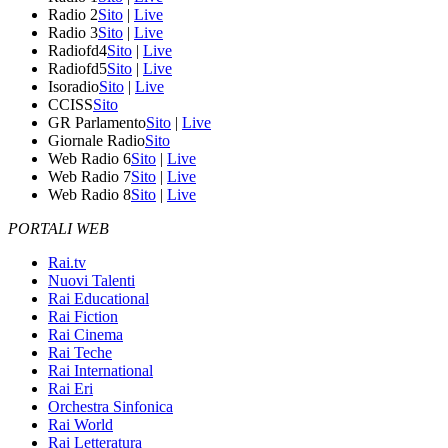
Radio 2
Sito
|
Live
Radio 3
Sito
|
Live
Radiofd4
Sito
|
Live
Radiofd5
Sito
|
Live
Isoradio
Sito
|
Live
CCISS
Sito
GR Parlamento
Sito
|
Live
Giornale Radio
Sito
Web Radio 6
Sito
|
Live
Web Radio 7
Sito
|
Live
Web Radio 8
Sito
|
Live
PORTALI WEB
Rai.tv
Nuovi Talenti
Rai Educational
Rai Fiction
Rai Cinema
Rai Teche
Rai International
Rai Eri
Orchestra Sinfonica
Rai World
Rai Letteratura