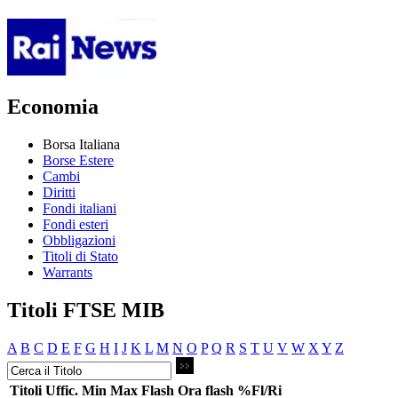
Economia
Borsa Italiana
Borse Estere
Cambi
Diritti
Fondi italiani
Fondi esteri
Obbligazioni
Titoli di Stato
Warrants
Titoli FTSE MIB
A
B
C
D
E
F
G
H
I
J
K
L
M
N
O
P
Q
R
S
T
U
V
W
X
Y
Z
Titoli
Uffic.
Min
Max
Flash
Ora flash
%Fl/Ri