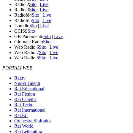
Radio 2
Sito
|
Live
Radio 3
Sito
|
Live
Radiofd4
Sito
|
Live
Radiofd5
Sito
|
Live
Isoradio
Sito
|
Live
CCISS
Sito
GR Parlamento
Sito
|
Live
Giornale Radio
Sito
Web Radio 6
Sito
|
Live
Web Radio 7
Sito
|
Live
Web Radio 8
Sito
|
Live
PORTALI WEB
Rai.tv
Nuovi Talenti
Rai Educational
Rai Fiction
Rai Cinema
Rai Teche
Rai International
Rai Eri
Orchestra Sinfonica
Rai World
Rai Letteratura