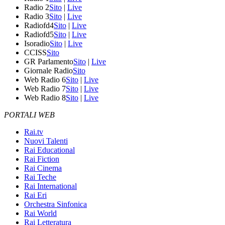
Radio 2
Sito
|
Live
Radio 3
Sito
|
Live
Radiofd4
Sito
|
Live
Radiofd5
Sito
|
Live
Isoradio
Sito
|
Live
CCISS
Sito
GR Parlamento
Sito
|
Live
Giornale Radio
Sito
Web Radio 6
Sito
|
Live
Web Radio 7
Sito
|
Live
Web Radio 8
Sito
|
Live
PORTALI WEB
Rai.tv
Nuovi Talenti
Rai Educational
Rai Fiction
Rai Cinema
Rai Teche
Rai International
Rai Eri
Orchestra Sinfonica
Rai World
Rai Letteratura