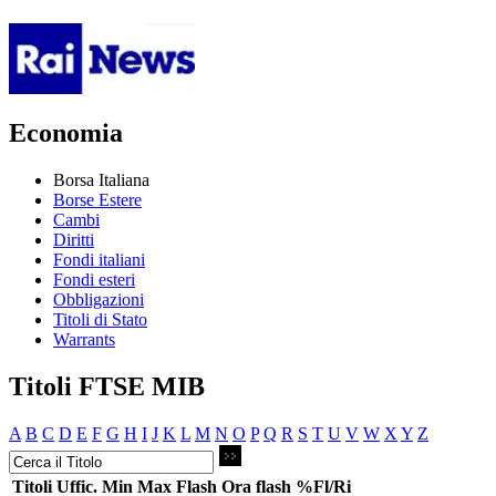
Economia
Borsa Italiana
Borse Estere
Cambi
Diritti
Fondi italiani
Fondi esteri
Obbligazioni
Titoli di Stato
Warrants
Titoli FTSE MIB
A
B
C
D
E
F
G
H
I
J
K
L
M
N
O
P
Q
R
S
T
U
V
W
X
Y
Z
Titoli
Uffic.
Min
Max
Flash
Ora flash
%Fl/Ri