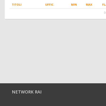
TITOLI
UFFIC.
MIN
MAX
FL
Da
NETWORK RAI