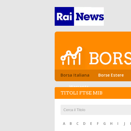
Borsa Italiana
Borse Estere
Warrants
TITOLI FTSE MIB
A
B
C
D
E
F
G
H
I
J