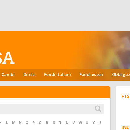
Cambi
Diritti
Fondi italiani
Fondi esteri
Obbligaz
FTS
K
L
M
N
O
P
Q
R
S
T
U
V
W
X
Y
Z
IND