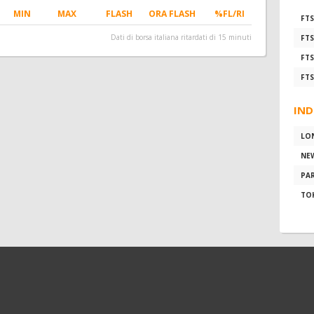
MIN
MAX
FLASH
ORA FLASH
%FL/RI
FTS
Dati di borsa italiana ritardati di 15 minuti
FTS
FTS
FTS
IND
LO
NE
PAR
TO