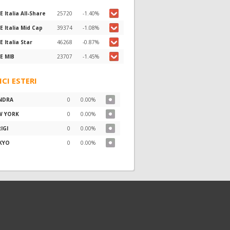
E Italia All-Share
25720
-1.40%
E Italia Mid Cap
39374
-1.08%
E Italia Star
46268
-0.87%
E MIB
23707
-1.45%
ICI ESTERI
NDRA
0
0.00%
W YORK
0
0.00%
IGI
0
0.00%
KYO
0
0.00%