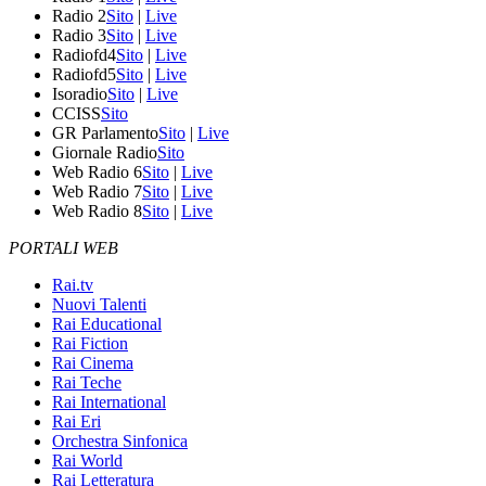
Radio 2
Sito
|
Live
Radio 3
Sito
|
Live
Radiofd4
Sito
|
Live
Radiofd5
Sito
|
Live
Isoradio
Sito
|
Live
CCISS
Sito
GR Parlamento
Sito
|
Live
Giornale Radio
Sito
Web Radio 6
Sito
|
Live
Web Radio 7
Sito
|
Live
Web Radio 8
Sito
|
Live
PORTALI WEB
Rai.tv
Nuovi Talenti
Rai Educational
Rai Fiction
Rai Cinema
Rai Teche
Rai International
Rai Eri
Orchestra Sinfonica
Rai World
Rai Letteratura