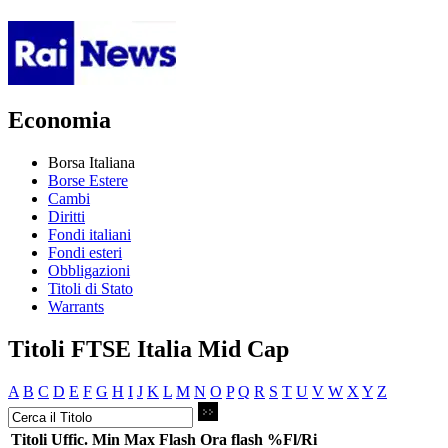
Economia
Borsa Italiana
Borse Estere
Cambi
Diritti
Fondi italiani
Fondi esteri
Obbligazioni
Titoli di Stato
Warrants
Titoli FTSE Italia Mid Cap
A
B
C
D
E
F
G
H
I
J
K
L
M
N
O
P
Q
R
S
T
U
V
W
X
Y
Z
Titoli
Uffic.
Min
Max
Flash
Ora flash
%Fl/Ri