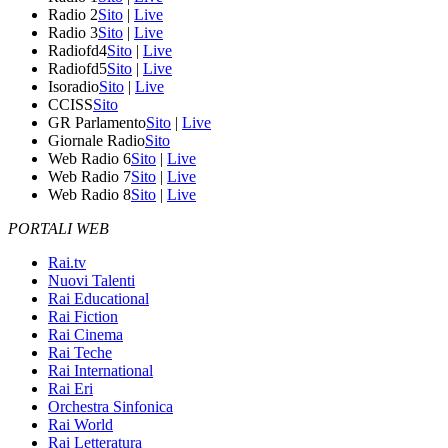
Radio 2
Sito
|
Live
Radio 3
Sito
|
Live
Radiofd4
Sito
|
Live
Radiofd5
Sito
|
Live
Isoradio
Sito
|
Live
CCISS
Sito
GR Parlamento
Sito
|
Live
Giornale Radio
Sito
Web Radio 6
Sito
|
Live
Web Radio 7
Sito
|
Live
Web Radio 8
Sito
|
Live
PORTALI WEB
Rai.tv
Nuovi Talenti
Rai Educational
Rai Fiction
Rai Cinema
Rai Teche
Rai International
Rai Eri
Orchestra Sinfonica
Rai World
Rai Letteratura