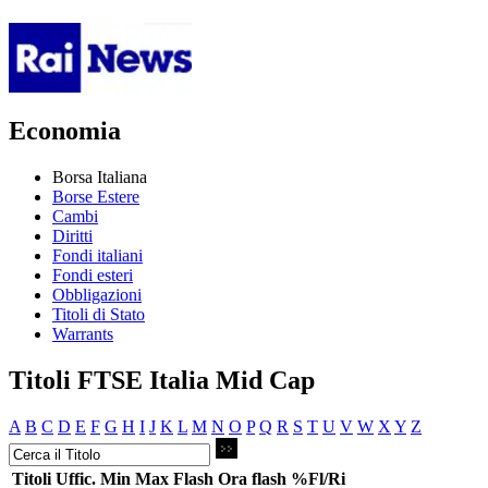
Economia
Borsa Italiana
Borse Estere
Cambi
Diritti
Fondi italiani
Fondi esteri
Obbligazioni
Titoli di Stato
Warrants
Titoli FTSE Italia Mid Cap
A
B
C
D
E
F
G
H
I
J
K
L
M
N
O
P
Q
R
S
T
U
V
W
X
Y
Z
Titoli
Uffic.
Min
Max
Flash
Ora flash
%Fl/Ri