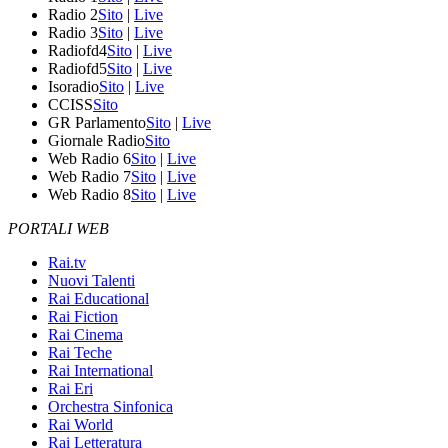
Radio 2
Sito
|
Live
Radio 3
Sito
|
Live
Radiofd4
Sito
|
Live
Radiofd5
Sito
|
Live
Isoradio
Sito
|
Live
CCISS
Sito
GR Parlamento
Sito
|
Live
Giornale Radio
Sito
Web Radio 6
Sito
|
Live
Web Radio 7
Sito
|
Live
Web Radio 8
Sito
|
Live
PORTALI WEB
Rai.tv
Nuovi Talenti
Rai Educational
Rai Fiction
Rai Cinema
Rai Teche
Rai International
Rai Eri
Orchestra Sinfonica
Rai World
Rai Letteratura