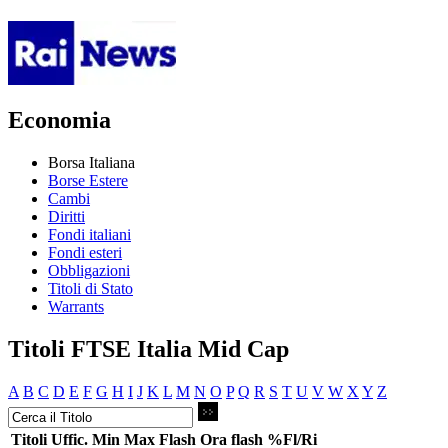
Economia
Borsa Italiana
Borse Estere
Cambi
Diritti
Fondi italiani
Fondi esteri
Obbligazioni
Titoli di Stato
Warrants
Titoli FTSE Italia Mid Cap
A
B
C
D
E
F
G
H
I
J
K
L
M
N
O
P
Q
R
S
T
U
V
W
X
Y
Z
Titoli
Uffic.
Min
Max
Flash
Ora flash
%Fl/Ri