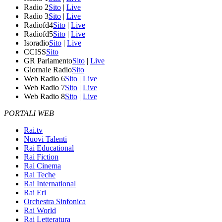
Radio 2
Sito
|
Live
Radio 3
Sito
|
Live
Radiofd4
Sito
|
Live
Radiofd5
Sito
|
Live
Isoradio
Sito
|
Live
CCISS
Sito
GR Parlamento
Sito
|
Live
Giornale Radio
Sito
Web Radio 6
Sito
|
Live
Web Radio 7
Sito
|
Live
Web Radio 8
Sito
|
Live
PORTALI WEB
Rai.tv
Nuovi Talenti
Rai Educational
Rai Fiction
Rai Cinema
Rai Teche
Rai International
Rai Eri
Orchestra Sinfonica
Rai World
Rai Letteratura