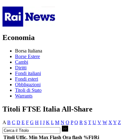
Economia
Borsa Italiana
Borse Estere
Cambi
Diritti
Fondi italiani
Fondi esteri
Obbligazioni
Titoli di Stato
Warrants
Titoli FTSE Italia All-Share
A
B
C
D
E
F
G
H
I
J
K
L
M
N
O
P
Q
R
S
T
U
V
W
X
Y
Z
Titoli
Uffic.
Min
Max
Flash
Ora flash
%Fl/Ri