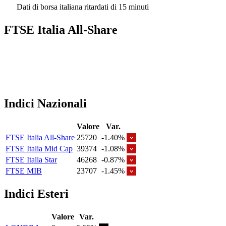
Dati di borsa italiana ritardati di 15 minuti
FTSE Italia All-Share
Indici Nazionali
Valore
Var.
FTSE Italia All-Share
25720
-1.40%
FTSE Italia Mid Cap
39374
-1.08%
FTSE Italia Star
46268
-0.87%
FTSE MIB
23707
-1.45%
Indici Esteri
Valore
Var.