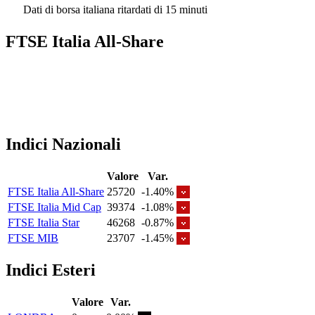
Dati di borsa italiana ritardati di 15 minuti
FTSE Italia All-Share
Indici Nazionali
Valore
Var.
FTSE Italia All-Share
25720
-1.40%
FTSE Italia Mid Cap
39374
-1.08%
FTSE Italia Star
46268
-0.87%
FTSE MIB
23707
-1.45%
Indici Esteri
Valore
Var.