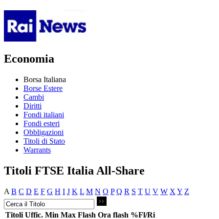
Economia
Borsa Italiana
Borse Estere
Cambi
Diritti
Fondi italiani
Fondi esteri
Obbligazioni
Titoli di Stato
Warrants
Titoli FTSE Italia All-Share
A
B
C
D
E
F
G
H
I
J
K
L
M
N
O
P
Q
R
S
T
U
V
W
X
Y
Z
Titoli
Uffic.
Min
Max
Flash
Ora flash
%Fl/Ri