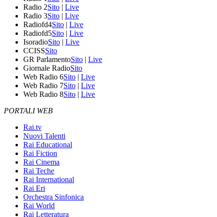
Radio 2
Sito
|
Live
Radio 3
Sito
|
Live
Radiofd4
Sito
|
Live
Radiofd5
Sito
|
Live
Isoradio
Sito
|
Live
CCISS
Sito
GR Parlamento
Sito
|
Live
Giornale Radio
Sito
Web Radio 6
Sito
|
Live
Web Radio 7
Sito
|
Live
Web Radio 8
Sito
|
Live
PORTALI WEB
Rai.tv
Nuovi Talenti
Rai Educational
Rai Fiction
Rai Cinema
Rai Teche
Rai International
Rai Eri
Orchestra Sinfonica
Rai World
Rai Letteratura