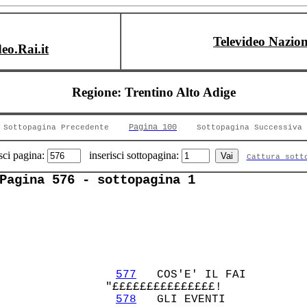
Televideo Nazion
deo.Rai.it
Regione: Trentino Alto Adige
Pagina 100
Sottopagina Precedente
Sottopagina Successiva
sci pagina:
inserisci sottopagina:
Cattura sott
Pagina 576 - sottopagina 1
577
   COS'E' IL FAI 

             "£££££££££££££££!          

578
   GLI EVENTI    
