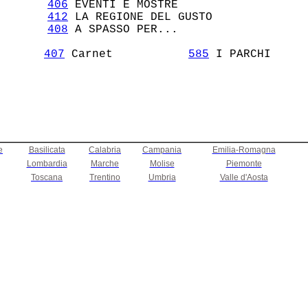
406
 EVENTI E MOSTRE                

412
 LA REGIONE DEL GUSTO           

408
 A SPASSO PER...                

407
 Carnet           
585
e
Basilicata
Calabria
Campania
Emilia-Romagna
Lombardia
Marche
Molise
Piemonte
Toscana
Trentino
Umbria
Valle d'Aosta