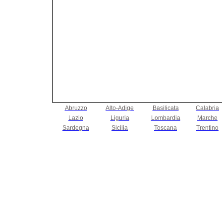
Abruzzo
Alto-Adige
Basilicata
Calabria
Lazio
Liguria
Lombardia
Marche
Sardegna
Sicilia
Toscana
Trentino