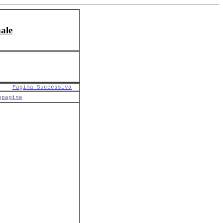
ale
Pagina Successiva
opagine