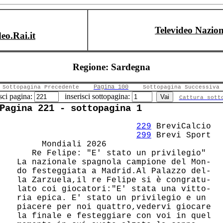
Televideo Nazion
deo.Rai.it
Regione: Sardegna
Pagina 100
Sottopagina Precedente
Sottopagina Successiva
sci pagina:
inserisci sottopagina:
Cattura sott
Pagina 221 - sottopagina 1
229
 BreviCalcio

299
 Brevi Sport

      Mondiali 2026                     

    Re Felipe: "E' stato un privilegio" 

 La nazionale spagnola campione del Mon-

 do festeggiata a Madrid.Al Palazzo del-

 la Zarzuela,il re Felipe si è congratu-

 lato coi giocatori:"E' stata una vitto-

 ria epica. E' stato un privilegio e un 

 piacere per noi quattro,vedervi giocare

 la finale e festeggiare con voi in quel
