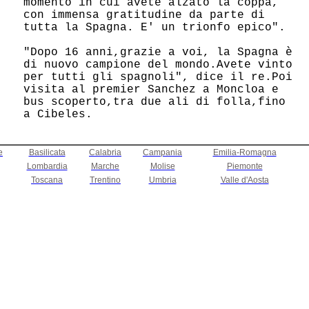
 momento in cui avete alzato la coppa,  

 con immensa gratitudine da parte di    

 tutta la Spagna. E' un trionfo epico". 

 "Dopo 16 anni,grazie a voi, la Spagna è

 di nuovo campione del mondo.Avete vinto

 per tutti gli spagnoli", dice il re.Poi

 visita al premier Sanchez a Moncloa e  

 bus scoperto,tra due ali di folla,fino 

 a Cibeles.                             

e
Basilicata
Calabria
Campania
Emilia-Romagna
Lombardia
Marche
Molise
Piemonte
Toscana
Trentino
Umbria
Valle d'Aosta