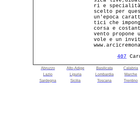
 sica live,dibat
 ri e specialità
 scelto per ques
 un'epoca caratt
 tici che impong
 corsa e costant
 vento propone u
 vole e un invit
 www.arcicremona
407
Abruzzo
Alto-Adige
Basilicata
Calabria
Lazio
Liguria
Lombardia
Marche
Sardegna
Sicilia
Toscana
Trentino