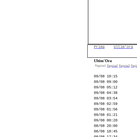
Prima
Ultim'ora
Ultim'Ora
Pagina1
Pagina2
Pagina3
Pagi
09/08 10:15
09/08 09:00
09/08 05:12
09/08 04:38
09/08 03:54
09/08 02:59
09/08 01:56
09/08 01:21
09/08 00:20
08/08 20:00
08/08 18:45