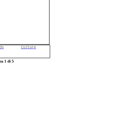
do
Culture
a 1 di 5