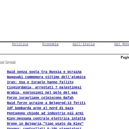
Politica
Economia
Dall'Italia
Dal Mon
Pagin
na4
Pagina5
Raid senza sosta tra Russia e Ucraina
Nagasaki commemora vittime dell'atomica
Iran: Usa e Israele hanno fallito
Cisgiordania, arrestati 7 palestinesi
Arabia, esplosioni nel polo del gas
Forze israeliane colpiscono Rafah
Raid forze ucraine a Belgorod:13 feriti
Idf bombarda aree al nord di Gaza
Pentagono chiede ad industrie più armi
Kiev:nessuna centrale elettrica intatta
Drone in Bulgaria,"tipo usato da Kiev"