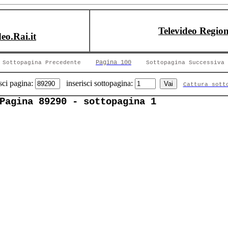
Televideo Region
deo.Rai.it
Pagina 100
Sottopagina Precedente
Sottopagina Successiva
sci pagina:
inserisci sottopagina:
Cattura sott
Pagina 89290 - sottopagina 1