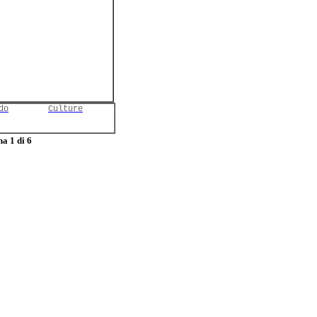
do
Culture
a 1 di 6