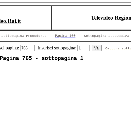
Televideo Region
deo.Rai.it
Pagina 100
Sottopagina Precedente
Sottopagina Successiva
sci pagina:
inserisci sottopagina:
Cattura sott
Pagina 765 - sottopagina 1