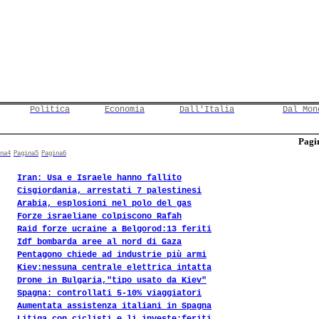
Politica
Economia
Dall'Italia
Dal Mon
Pagin
na4
Pagina5
Pagina6
Iran: Usa e Israele hanno fallito
Cisgiordania, arrestati 7 palestinesi
Arabia, esplosioni nel polo del gas
Forze israeliane colpiscono Rafah
Raid forze ucraine a Belgorod:13 feriti
Idf bombarda aree al nord di Gaza
Pentagono chiede ad industrie più armi
Kiev:nessuna centrale elettrica intatta
Drone in Bulgaria,"tipo usato da Kiev"
Spagna: controllati 5-10% viaggiatori
Aumentata assistenza italiani in Spagna