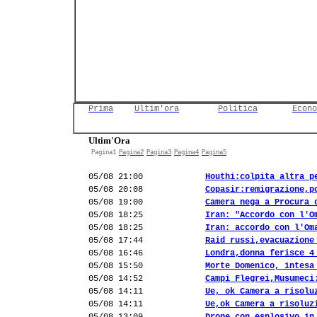
Prima
Ultim'ora
Politica
Econo
Ultim'Ora
Pagina1
Pagina2
Pagina3
Pagina4
Pagina5
05/08 21:00
Houthi:colpita altra p
05/08 20:08
Copasir:remigrazione,p
05/08 19:00
Camera nega a Procura 
05/08 18:25
Iran: "Accordo con l'O
05/08 18:25
Iran: accordo con l'Om
05/08 17:44
Raid russi,evacuazione
05/08 16:46
Londra,donna ferisce 4
05/08 15:50
Morte Domenico, intesa
05/08 14:52
Campi Flegrei,Musumeci
05/08 14:11
Ue, ok Camera a risolu
05/08 14:11
Ue,ok Camera a risoluz