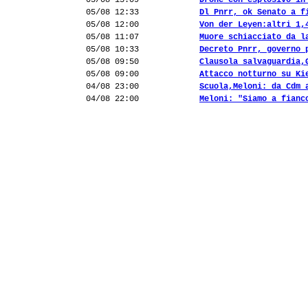
05/08 13:09
Drone con esplosivo in
05/08 12:33
Dl Pnrr, ok Senato a f
05/08 12:00
Von der Leyen:altri 1,
05/08 11:07
Muore schiacciato da l
05/08 10:33
Decreto Pnrr, governo 
05/08 09:50
Clausola salvaguardia,
05/08 09:00
Attacco notturno su Ki
04/08 23:00
Scuola,Meloni: da Cdm 
04/08 22:00
Meloni: "Siamo a fianc