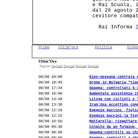
 e Rai Scuola, i
 dal 28 agosto 2
 cevitore compat
   Rai Informa 
Prima
Ultim'ora
Politica
Econo
Ultim'Ora
Pagina1
Pagina2
Pagina3
Pagina4
Pagina5
08/08 20:00
Kiev:nessuna centrale 
08/08 18:45
Drone in Bulgaria,"tip
08/08 17:34
Spagna: controllati 5-
08/08 16:00
Aumentata assistenza i
08/08 14:40
Litiga con ciclisti e 
08/08 13:30
Iran:Usa accettino con
08/08 12:16
Esequie Guccini, figli
08/08 12:15
Esequie Guccini,la fig
08/08 10:50
Mattarella: rispettare
08/08 09:30
Colpito da un fulmine,
08/08 08:00
Spagna:controlli su ch