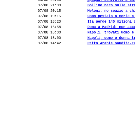
08/08 08:00
Spagna: controlli a ch
07/08 21:00
Bollino nero sulle str
07/08 20:15
Meloni: no spazio a ch
07/08 19:15
Uomo pestato a morte a
07/08 18:20
Ita perde 140 milioni 
07/08 16:58
Roma a Madrid: non acc
07/08 16:00
Napoli, trovati uomo e
07/08 16:00
Napoli, uomo e donna t
07/08 14:42
Patto Arabia Saudita-T