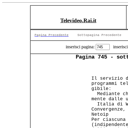
Televideo.Rai.it
Pagina Precedente
Sottopagina Precedente
inserisci pagina:
inserisci
Pagina 745 - sot
              
   Il servizio d
   programmi tel
   gibile:      
     Mediante ch
 mente dalle u
     Italia di W
 Convergenze, 
 Netoip       
   Per ciascuna 
   (indipendente