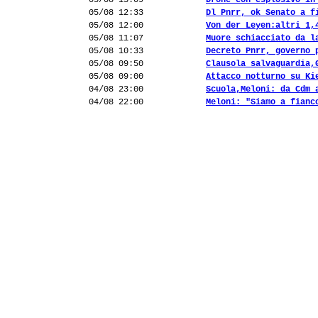
05/08 13:09
Drone con esplosivo in
05/08 12:33
Dl Pnrr, ok Senato a f
05/08 12:00
Von der Leyen:altri 1,
05/08 11:07
Muore schiacciato da l
05/08 10:33
Decreto Pnrr, governo 
05/08 09:50
Clausola salvaguardia,
05/08 09:00
Attacco notturno su Ki
04/08 23:00
Scuola,Meloni: da Cdm 
04/08 22:00
Meloni: "Siamo a fianc