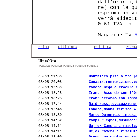
   dall'orario,d
   re) con la qu
   esprima un vo
   verrà addebit
   0,51 IVA incl
   Magazine Tv 
Prima
Ultim'ora
Politica
Econo
Ultim'Ora
Pagina1
Pagina2
Pagina3
Pagina4
Pagina5
05/08 21:00
Houthi:colpita altra p
05/08 20:08
Copasir:remigrazione,p
05/08 19:00
Camera nega a Procura 
05/08 18:25
Iran: "Accordo con l'O
05/08 18:25
Iran: accordo con l'Om
05/08 17:44
Raid russi,evacuazione
05/08 16:46
Londra,donna ferisce 4
05/08 15:50
Morte Domenico, intesa
05/08 14:52
Campi Flegrei,Musumeci
05/08 14:11
Ue, ok Camera a risolu
05/08 14:11
Ue,ok Camera a risoluz