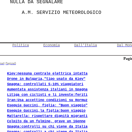
 NULLA DA SEGNALARE                     

Politica
Economia
Dall'Italia
Dal Mon
Pagin
na4
Pagina5
Kiev:nessuna centrale elettrica intatta
Drone in Bulgaria,"tipo usato da Kiev"
Spagna: controllati 5-10% viaggiatori
Aumentata assistenza italiani in Spagna
Litiga con ciclisti e li investe:feriti
Iran:Usa accettino condizioni su Hormuz
Esequie Guccini, figlia: "Buon viaggio"
Esequie Guccini,la figlia:buon viaggio
Mattarella: rispettare dignità migranti
Colpito da un fulmine, grave un 16enne
Spagna:controlli su chi viene da Italia