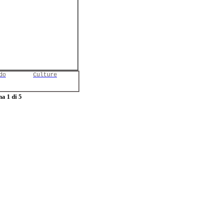
do
Culture
a 1 di 5