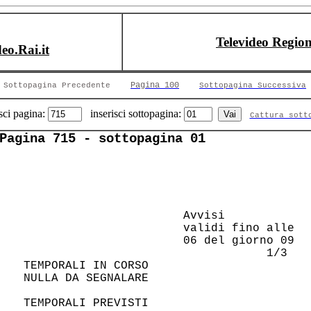
Televideo Region
deo.Rai.it
Pagina 100
Sottopagina Precedente
Sottopagina Successiva
sci pagina:
inserisci sottopagina:
Cattura sott
Pagina 715 - sottopagina 01
                        Avvisi          

                        validi fino alle

                        06 del giorno 09

                                    1/3 

 TEMPORALI IN CORSO                     

 NULLA DA SEGNALARE                     

 TEMPORALI PREVISTI                     
