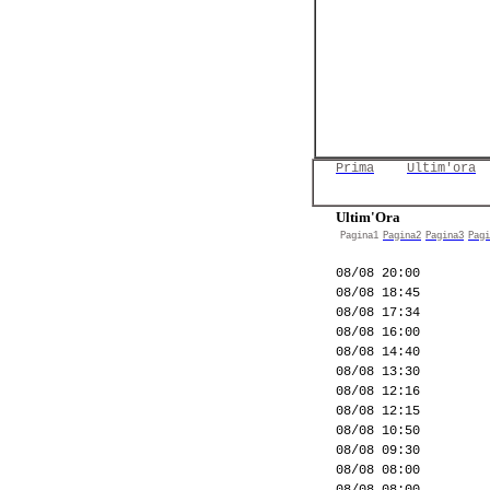
Prima
Ultim'ora
Ultim'Ora
Pagina1
Pagina2
Pagina3
Pagi
08/08 20:00
08/08 18:45
08/08 17:34
08/08 16:00
08/08 14:40
08/08 13:30
08/08 12:16
08/08 12:15
08/08 10:50
08/08 09:30
08/08 08:00