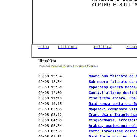
 ALPINO E SULL'A
Prima
Ultim'ora
Politica
Econo
Ultim'Ora
Pagina1
Pagina2
Pagina3
Pagina4
Pagina5
09/08 13:54
Muore sub falciato da 
09/08 13:54
Sub muore falciato da 
09/08 12:56
Papa:stop guerra Mosca
09/08 12:00
Ceuta,l'allarme degli 
09/08 11:10
Pisa trema ancora, una
09/08 10:15
Raid senza sosta tra R
09/08 09:00
Nagasaki commemora vit
09/08 05:12
Iran: Usa e Israele ha
09/08 04:38
Cisgiordania, arrestat
09/08 03:54
Arabia, esplosioni nel
09/08 02:59
Forze israeliane colpi