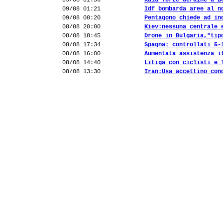
09/08 01:56
Raid forze ucraine a B
09/08 01:21
Idf bombarda aree al n
09/08 00:20
Pentagono chiede ad in
08/08 20:00
Kiev:nessuna centrale 
08/08 18:45
Drone in Bulgaria,"tip
08/08 17:34
Spagna: controllati 5-
08/08 16:00
Aumentata assistenza i
08/08 14:40
Litiga con ciclisti e 
08/08 13:30
Iran:Usa accettino con