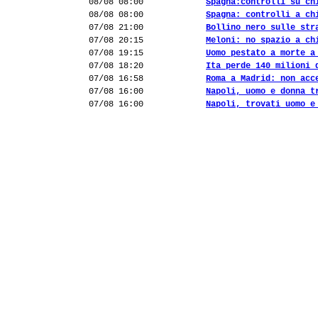
08/08 08:00
Spagna:controlli su ch
08/08 08:00
Spagna: controlli a ch
07/08 21:00
Bollino nero sulle str
07/08 20:15
Meloni: no spazio a ch
07/08 19:15
Uomo pestato a morte a
07/08 18:20
Ita perde 140 milioni 
07/08 16:58
Roma a Madrid: non acc
07/08 16:00
Napoli, uomo e donna t
07/08 16:00
Napoli, trovati uomo e