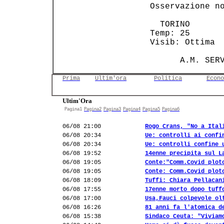
 Osservazione no
   TORINO       
 Temp: 25       
 Visib: Ottima  
Prima
Ultim'ora
Politica
Econo
Ultim'Ora
Pagina1
Pagina2
Pagina3
Pagina4
Pagina5
Pagina6
06/08 21:00
Rogo Crans, "No a Ital
06/08 20:34
Ue: controlli ai confi
06/08 20:34
Ue: controlli confine 
06/08 19:52
14enne precipita sul L
06/08 19:05
Conte:"Comm.Covid plot
06/08 19:05
Conte: Comm.Covid plot
06/08 18:09
Tuffi: Chiara Pellacan
06/08 17:55
17enne morto dopo tuff
06/08 17:00
Usa,Fauci colpevole ol
06/08 16:26
81 anni fa l'atomica d
06/08 15:38
Sindaco Ceuta: "Viviam