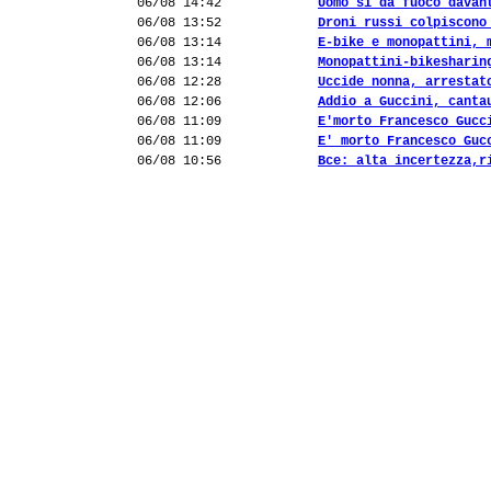
06/08 14:42
Uomo si dà fuoco davan
06/08 13:52
Droni russi colpiscono
06/08 13:14
E-bike e monopattini, 
06/08 13:14
Monopattini-bikesharin
06/08 12:28
Uccide nonna, arrestat
06/08 12:06
Addio a Guccini, canta
06/08 11:09
E'morto Francesco Gucc
06/08 11:09
E' morto Francesco Guc
06/08 10:56
Bce: alta incertezza,r