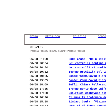
Prima
Ultim'ora
Politica
Econo
Ultim'Ora
Pagina1
Pagina2
Pagina3
Pagina4
Pagina5
Pagina6
06/08 21:00
Rogo Crans, "No a Ital
06/08 20:34
Ue: controlli confine 
06/08 20:34
Ue: controlli ai confi
06/08 19:52
14enne precipita sul L
06/08 19:05
Conte:"Comm.Covid plot
06/08 19:05
Conte: Comm.Covid plot
06/08 18:09
Tuffi: Chiara Pellacan
06/08 17:55
17enne morto dopo tuff
06/08 17:00
Usa,Fauci colpevole ol
06/08 16:26
81 anni fa l'atomica d
06/08 15:38
Sindaco Ceuta: "Viviam