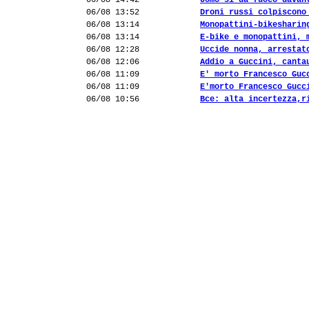
06/08 14:42
Uomo si dà fuoco davan
06/08 13:52
Droni russi colpiscono
06/08 13:14
Monopattini-bikesharin
06/08 13:14
E-bike e monopattini, 
06/08 12:28
Uccide nonna, arrestat
06/08 12:06
Addio a Guccini, canta
06/08 11:09
E' morto Francesco Guc
06/08 11:09
E'morto Francesco Gucc
06/08 10:56
Bce: alta incertezza,r