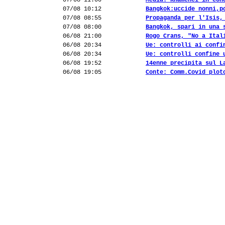
07/08 11:00
Media:"Khamenei in con
07/08 10:12
Bangkok:uccide nonni,p
07/08 08:55
Propaganda per l'Isis,
07/08 08:00
Bangkok, spari in una 
06/08 21:00
Rogo Crans, "No a Ital
06/08 20:34
Ue: controlli ai confi
06/08 20:34
Ue: controlli confine 
06/08 19:52
14enne precipita sul L
06/08 19:05
Conte: Comm.Covid plot