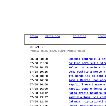
Prima
Ultim'ora
Politica
Econo
Ultim'Ora
Pagina1
Pagina2
Pagina3
Pagina4
Pagina5
Pagina6
08/08 08:00
Spagna: controlli a ch
07/08 21:00
Bollino nero sulle str
07/08 20:15
Meloni: no spazio a ch
07/08 19:15
Uomo pestato a morte a
07/08 18:20
Ita perde 140 milioni 
07/08 16:58
Roma a Madrid: non acc
07/08 16:00
Napoli, trovati uomo e
07/08 16:00
Napoli, uomo e donna t
07/08 14:42
Patto Arabia Saudita-T
07/08 13:27
Madrid a Roma: via con
07/08 12:48
Catania, ripristinati 