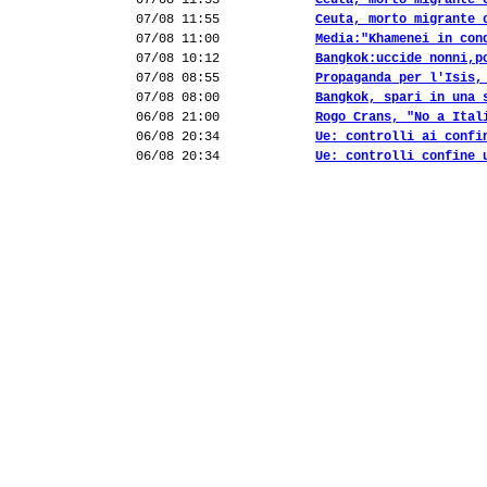
07/08 11:55
Ceuta, morto migrante 
07/08 11:55
Ceuta, morto migrante 
07/08 11:00
Media:"Khamenei in con
07/08 10:12
Bangkok:uccide nonni,p
07/08 08:55
Propaganda per l'Isis,
07/08 08:00
Bangkok, spari in una 
06/08 21:00
Rogo Crans, "No a Ital
06/08 20:34
Ue: controlli ai confi
06/08 20:34
Ue: controlli confine 