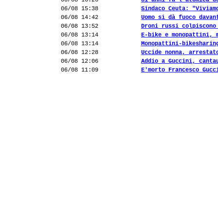
06/08 16:26
81 anni fa l'atomica d
06/08 15:38
Sindaco Ceuta: "Viviam
06/08 14:42
Uomo si dà fuoco davan
06/08 13:52
Droni russi colpiscono
06/08 13:14
E-bike e monopattini, 
06/08 13:14
Monopattini-bikesharin
06/08 12:28
Uccide nonna, arrestat
06/08 12:06
Addio a Guccini, canta
06/08 11:09
E'morto Francesco Gucc