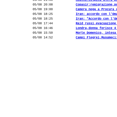
05/08 21:00
Houthi:colpita altra p
05/08 20:08
Copasir:remigrazione,p
05/08 19:00
Camera nega a Procura 
05/08 18:25
Iran: accordo con l'Om
05/08 18:25
Iran: "Accordo con l'O
05/08 17:44
Raid russi,evacuazione
05/08 16:46
Londra,donna ferisce 4
05/08 15:50
Morte Domenico, intesa
05/08 14:52
Campi Flegrei,Musumeci