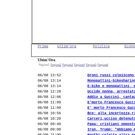
Prima
Ultim'ora
Politica
Econo
Ultim'Ora
Pagina1
Pagina2
Pagina3
Pagina4
Pagina5
Pagina6
06/08 13:52
Droni russi colpiscono
06/08 13:14
Monopattini-bikesharin
06/08 13:14
E-bike e monopattini, 
06/08 12:28
Uccide nonna, arrestat
06/08 12:06
Addio a Guccini, canta
06/08 11:09
E'morto Francesco Gucc
06/08 11:09
E' morto Francesco Guc
06/08 10:56
Bce: alta incertezza,r
06/08 10:20
Carceri,ucciso detenut
06/08 09:40
Papa: cristiani oppost
06/08 09:00
Iran, Trump: "Abbiamo 