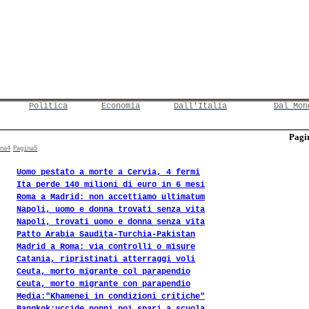
Politica
Economia
Dall'Italia
Dal Mon
Pagin
na4
Pagina5
Uomo pestato a morte a Cervia, 4 fermi
Ita perde 140 milioni di euro in 6 mesi
Roma a Madrid: non accettiamo ultimatum
Napoli, uomo e donna trovati senza vita
Napoli, trovati uomo e donna senza vita
Patto Arabia Saudita-Turchia-Pakistan
Madrid a Roma: via controlli o misure
Catania, ripristinati atterraggi voli
Ceuta, morto migrante col parapendio
Ceuta, morto migrante con parapendio
Media:"Khamenei in condizioni critiche"