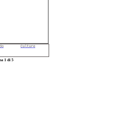
do
Culture
a 1 di 5