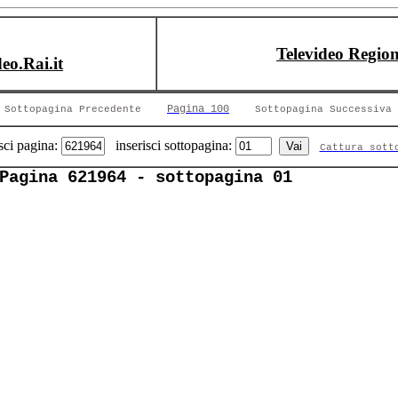
Televideo Region
deo.Rai.it
Pagina 100
Sottopagina Precedente
Sottopagina Successiva
sci pagina:
inserisci sottopagina:
Cattura sott
Pagina 621964 - sottopagina 01