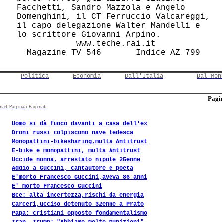
 Facchetti, Sandro Mazzola e Angelo     

 Domenghini, il CT Ferruccio Valcareggi,

 il capo delegazione Walter Mandelli e  

 lo scrittore Giovanni Arpino.          

             www.teche.rai.it           

Politica
Economia
Dall'Italia
Dal Mon
Pagin
na4
Pagina5
Pagina6
Uomo si dà fuoco davanti a casa dell'ex
Droni russi colpiscono nave tedesca
Monopattini-bikesharing,multa Antitrust
E-bike e monopattini, multa Antitrust
Uccide nonna, arrestato nipote 25enne
Addio a Guccini, cantautore e poeta
E'morto Francesco Guccini,aveva 86 anni
E' morto Francesco Guccini
Bce: alta incertezza,rischi da energia
Carceri,ucciso detenuto 32enne a Prato
Papa: cristiani opposto fondamentalismo