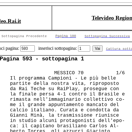
Televideo Region
deo.Rai.it
Pagina 100
Sottopagina Precedente
Sottopagina Successiva
sci pagina:
inserisci sottopagina:
Cattura sott
Pagina 593 - sottopagina 1
                MESSICO 70           1/6

 Il programma Campioni - Le più belle   

 partite della nostra vita, riproposto  

 da Rai Teche su RaiPlay, prosegue con  

 la finale persa 4-1 contro il Brasile e

 rimasta nell'immaginario collettivo co-

 me il grande appuntamento mancato del  

 calcio italiano. Curata e condotta da  

 Gianni Minà, la trasmissione riunisce  

 in studio alcuni protagonisti dell'epo-

 ca: il capitano brasiliano Carlos Al-  

 berto Torres, gli azzurri Giacinto     
