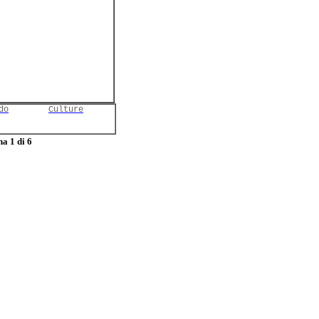
do
Culture
a 1 di 6