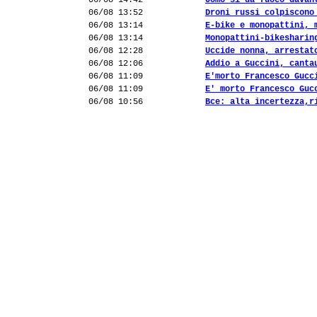
06/08 14:42
Uomo si dà fuoco davan
06/08 13:52
Droni russi colpiscono
06/08 13:14
E-bike e monopattini, 
06/08 13:14
Monopattini-bikesharin
06/08 12:28
Uccide nonna, arrestat
06/08 12:06
Addio a Guccini, canta
06/08 11:09
E'morto Francesco Gucc
06/08 11:09
E' morto Francesco Guc
06/08 10:56
Bce: alta incertezza,r