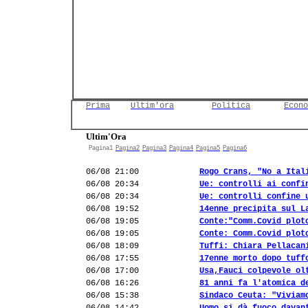
Prima
Ultim'ora
Politica
Econo
Ultim'Ora
Pagina1
Pagina2
Pagina3
Pagina4
Pagina5
Pagina6
06/08 21:00
Rogo Crans, "No a Ital
06/08 20:34
Ue: controlli ai confi
06/08 20:34
Ue: controlli confine 
06/08 19:52
14enne precipita sul L
06/08 19:05
Conte:"Comm.Covid plot
06/08 19:05
Conte: Comm.Covid plot
06/08 18:09
Tuffi: Chiara Pellacan
06/08 17:55
17enne morto dopo tuff
06/08 17:00
Usa,Fauci colpevole ol
06/08 16:26
81 anni fa l'atomica d
06/08 15:38
Sindaco Ceuta: "Viviam