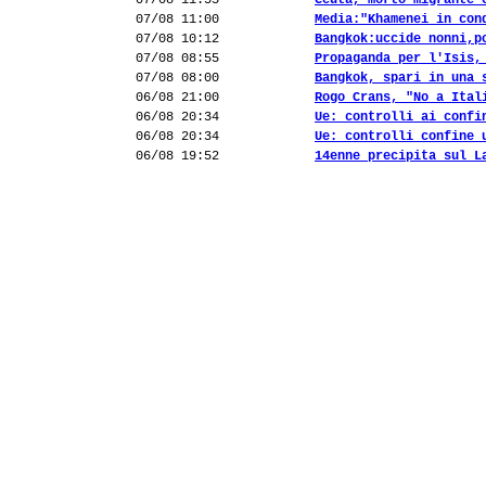
07/08 11:55
Ceuta, morto migrante 
07/08 11:00
Media:"Khamenei in con
07/08 10:12
Bangkok:uccide nonni,p
07/08 08:55
Propaganda per l'Isis,
07/08 08:00
Bangkok, spari in una 
06/08 21:00
Rogo Crans, "No a Ital
06/08 20:34
Ue: controlli ai confi
06/08 20:34
Ue: controlli confine 
06/08 19:52
14enne precipita sul L