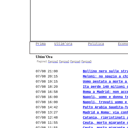
Prima
Ultim'ora
Politica
Econo
Ultim'Ora
Pagina1
Pagina2
Pagina3
Pagina4
Pagina5
07/08 21:00
Bollino nero sulle str
07/08 20:15
Meloni: no spazio a ch
07/08 19:15
Uomo pestato a morte a
07/08 18:20
Ita perde 140 milioni 
07/08 16:58
Roma a Madrid: non acc
07/08 16:00
Napoli, uomo e donna t
07/08 16:00
Napoli, trovati uomo e
07/08 14:42
Patto Arabia Saudita-T
07/08 13:27
Madrid a Roma: via con
07/08 12:48
Catania, ripristinati 
07/08 11:55
Ceuta, morto migrante 