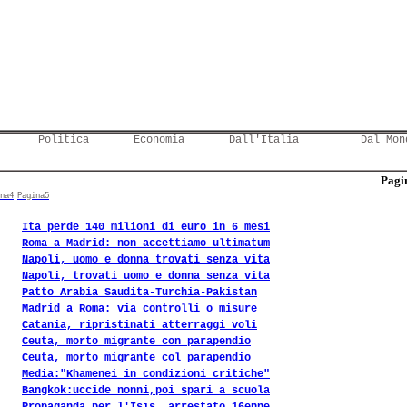
Politica
Economia
Dall'Italia
Dal Mon
Pagin
na4
Pagina5
Ita perde 140 milioni di euro in 6 mesi
Roma a Madrid: non accettiamo ultimatum
Napoli, uomo e donna trovati senza vita
Napoli, trovati uomo e donna senza vita
Patto Arabia Saudita-Turchia-Pakistan
Madrid a Roma: via controlli o misure
Catania, ripristinati atterraggi voli
Ceuta, morto migrante con parapendio
Ceuta, morto migrante col parapendio
Media:"Khamenei in condizioni critiche"
Bangkok:uccide nonni,poi spari a scuola