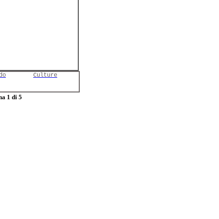
do
Culture
a 1 di 5