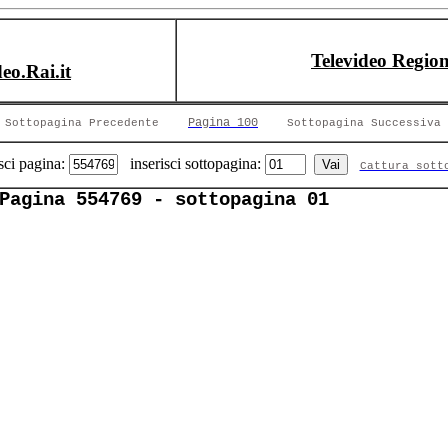
Televideo Region
deo.Rai.it
Pagina 100
Sottopagina Precedente
Sottopagina Successiva
sci pagina:
inserisci sottopagina:
Cattura sott
Pagina 554769 - sottopagina 01