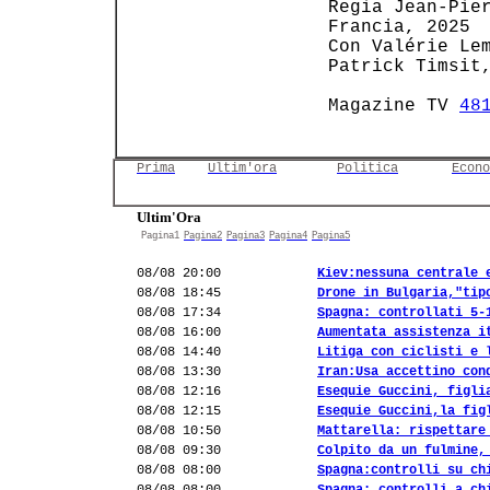
 Regia Jean-Pier
 Francia, 2025  
 Con Valérie Lem
 Patrick Timsit,
 Magazine TV 
48
Prima
Ultim'ora
Politica
Econo
Ultim'Ora
Pagina1
Pagina2
Pagina3
Pagina4
Pagina5
08/08 20:00
Kiev:nessuna centrale 
08/08 18:45
Drone in Bulgaria,"tip
08/08 17:34
Spagna: controllati 5-
08/08 16:00
Aumentata assistenza i
08/08 14:40
Litiga con ciclisti e 
08/08 13:30
Iran:Usa accettino con
08/08 12:16
Esequie Guccini, figli
08/08 12:15
Esequie Guccini,la fig
08/08 10:50
Mattarella: rispettare
08/08 09:30
Colpito da un fulmine,
08/08 08:00
Spagna:controlli su ch