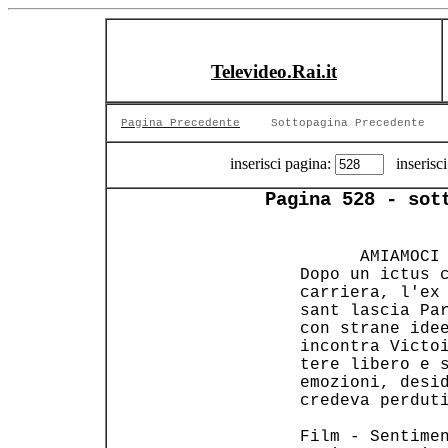
Televideo.Rai.it
Pagina Precedente
Sottopagina Precedente
inserisci pagina:
inserisci
Pagina 528 - sot
       AMIAMOCI 
 Dopo un ictus c
 carriera, l'ex 
 sant lascia Par
 con strane idee
 incontra Victoi
 tere libero e s
 emozioni, desid
 credeva perduti
 Film - Sentimen