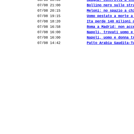
08/08 08:00
Spagna: controlli a ch
07/08 21:00
Bollino nero sulle str
07/08 20:15
Meloni: no spazio a ch
07/08 19:15
Uomo pestato a morte a
07/08 18:20
Ita perde 140 milioni 
07/08 16:58
Roma a Madrid: non acc
07/08 16:00
Napoli, trovati uomo e
07/08 16:00
Napoli, uomo e donna t
07/08 14:42
Patto Arabia Saudita-T