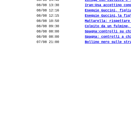
08/08 14:40
Litiga con ciclisti e 
08/08 13:30
Iran:Usa accettino con
08/08 12:16
Esequie Guccini, figli
08/08 12:15
Esequie Guccini,la fig
08/08 10:50
Mattarella: rispettare
08/08 09:30
Colpito da un fulmine,
08/08 08:00
Spagna:controlli su ch
08/08 08:00
Spagna: controlli a ch
07/08 21:00
Bollino nero sulle str