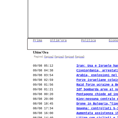
Prima
Ultim'ora
Politica
Econo
Ultim'Ora
Pagina1
Pagina2
Pagina3
Pagina4
Pagina5
09/08 05:12
Iran: Usa e Israele ha
09/08 04:38
Cisgiordania, arrestat
09/08 03:54
Arabia, esplosioni nel
09/08 02:59
Forze israeliane colpi
09/08 01:56
Raid forze ucraine a B
09/08 01:21
Idf bombarda aree al n
09/08 00:20
Pentagono chiede ad in
08/08 20:00
Kiev:nessuna centrale 
08/08 18:45
Drone in Bulgaria,"tip
08/08 17:34
Spagna: controllati 5-
08/08 16:00
Aumentata assistenza i