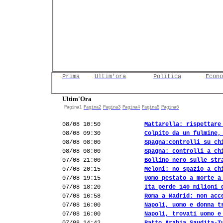
Prima
Ultim'ora
Politica
Econo
Ultim'Ora
Pagina1
Pagina2
Pagina3
Pagina4
Pagina5
Pagina6
08/08 10:50
Mattarella: rispettare
08/08 09:30
Colpito da un fulmine,
08/08 08:00
Spagna:controlli su ch
08/08 08:00
Spagna: controlli a ch
07/08 21:00
Bollino nero sulle str
07/08 20:15
Meloni: no spazio a ch
07/08 19:15
Uomo pestato a morte a
07/08 18:20
Ita perde 140 milioni 
07/08 16:58
Roma a Madrid: non acc
07/08 16:00
Napoli, uomo e donna t
07/08 16:00
Napoli, trovati uomo e