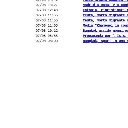
07/08 14:42
Patto Arabia Saudita-T
07/08 13:27
Madrid a Roma: via con
07/08 12:48
Catania, ripristinati 
07/08 11:55
Ceuta, morto migrante 
07/08 11:55
Ceuta, morto migrante 
07/08 11:00
Media:"Khamenei in con
07/08 10:12
Bangkok:uccide nonni,p
07/08 08:55
Propaganda per l'Isis,
07/08 08:00
Bangkok, spari in una 