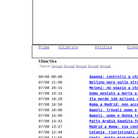
Prima
Ultim'ora
Politica
Econo
Ultim'Ora
Pagina1
Pagina2
Pagina3
Pagina4
Pagina5
Pagina6
08/08 08:00
Spagna: controlli a ch
07/08 21:00
Bollino nero sulle str
07/08 20:15
Meloni: no spazio a ch
07/08 19:15
Uomo pestato a morte a
07/08 18:20
Ita perde 140 milioni 
07/08 16:58
Roma a Madrid: non acc
07/08 16:00
Napoli, trovati uomo e
07/08 16:00
Napoli, uomo e donna t
07/08 14:42
Patto Arabia Saudita-T
07/08 13:27
Madrid a Roma: via con
07/08 12:48
Catania, ripristinati 