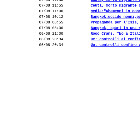
07/08 11:55
Ceuta, morto migrante 
07/08 11:55
Ceuta, morto migrante 
07/08 11:00
Media:"Khamenei in con
07/08 10:12
Bangkok:uccide nonni,p
07/08 08:55
Propaganda per l'Isis,
07/08 08:00
Bangkok, spari in una 
06/08 21:00
Rogo Crans, "No a Ital
06/08 20:34
Ue: controlli ai confi
06/08 20:34
Ue: controlli confine 