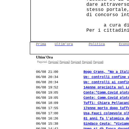
 dare attraverso
 stesso portale,
 di concorso int
       a cura di
 Per i cittadin
Prima
Ultim'ora
Politica
Econo
Ultim'Ora
Pagina1
Pagina2
Pagina3
Pagina4
Pagina5
Pagina6
06/08 21:00
Rogo Crans, "No a Ital
06/08 20:34
Ue: controlli confine 
06/08 20:34
Ue: controlli ai confi
06/08 19:52
14enne precipita sul L
06/08 19:05
Conte:"Comm.Covid plot
06/08 19:05
Conte: Comm.Covid plot
06/08 18:09
Tuffi: Chiara Pellacan
06/08 17:55
17enne morto dopo tuff
06/08 17:00
Usa,Fauci colpevole ol
06/08 16:26
81 anni fa l'atomica d
06/08 15:38
Sindaco Ceuta: "Viviam