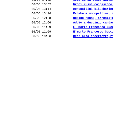
06/08 14:42
Uomo si dà fuoco davan
06/08 13:52
Droni russi colpiscono
06/08 13:14
Monopattini-bikesharin
06/08 13:14
E-bike e monopattini, 
06/08 12:28
Uccide nonna, arrestat
06/08 12:06
Addio a Guccini, canta
06/08 11:09
E' morto Francesco Guc
06/08 11:09
E'morto Francesco Gucc
06/08 10:56
Bce: alta incertezza,r