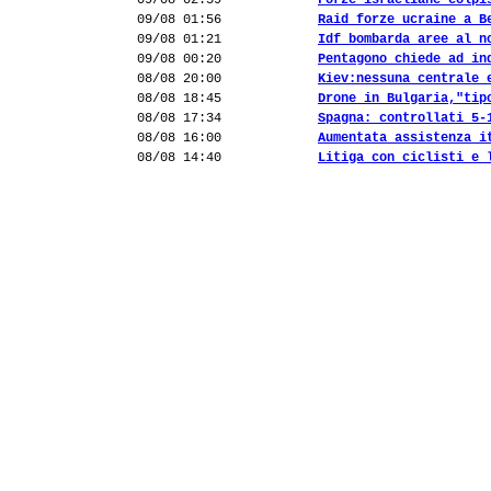
09/08 02:59
Forze israeliane colpi
09/08 01:56
Raid forze ucraine a B
09/08 01:21
Idf bombarda aree al n
09/08 00:20
Pentagono chiede ad in
08/08 20:00
Kiev:nessuna centrale 
08/08 18:45
Drone in Bulgaria,"tip
08/08 17:34
Spagna: controllati 5-
08/08 16:00
Aumentata assistenza i
08/08 14:40
Litiga con ciclisti e 