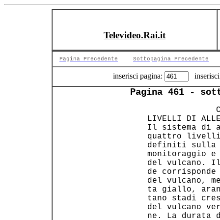
Televideo.Rai.it
Pagina Precedente
Sottopagina Precedente
inserisci pagina:
inserisci
Pagina 461 - sot
               C
 LIVELLI DI ALLE
 Il sistema di a
 quattro livelli
 definiti sulla 
 monitoraggio e 
 del vulcano. Il
 de corrisponde 
 del vulcano, me
 ta giallo, aran
 tano stadi cres
 del vulcano ver
 ne. La durata d