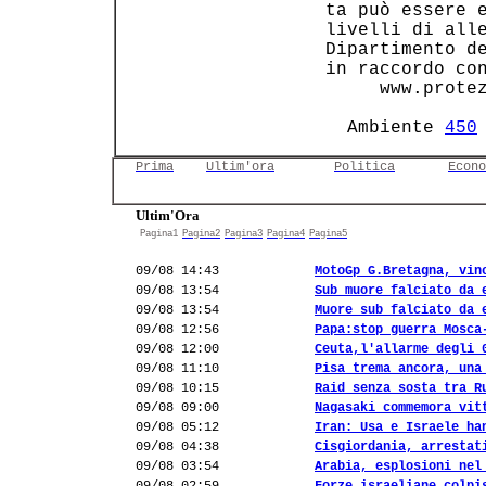
 ta può essere e
 livelli di alle
 Dipartimento de
 in raccordo con
      www.protez
   Ambiente 
450
Prima
Ultim'ora
Politica
Econo
Ultim'Ora
Pagina1
Pagina2
Pagina3
Pagina4
Pagina5
09/08 14:43
MotoGp G.Bretagna, vin
09/08 13:54
Sub muore falciato da 
09/08 13:54
Muore sub falciato da 
09/08 12:56
Papa:stop guerra Mosca
09/08 12:00
Ceuta,l'allarme degli 
09/08 11:10
Pisa trema ancora, una
09/08 10:15
Raid senza sosta tra R
09/08 09:00
Nagasaki commemora vit
09/08 05:12
Iran: Usa e Israele ha
09/08 04:38
Cisgiordania, arrestat
09/08 03:54
Arabia, esplosioni nel