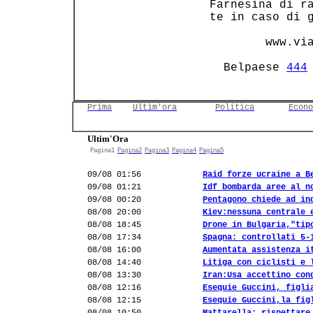
 Farnesina di ra
 te in caso di g
         www.via
   Belpaese 
444
Prima
Ultim'ora
Politica
Econo
Ultim'Ora
Pagina1
Pagina2
Pagina3
Pagina4
Pagina5
09/08 01:56
Raid forze ucraine a B
09/08 01:21
Idf bombarda aree al n
09/08 00:20
Pentagono chiede ad in
08/08 20:00
Kiev:nessuna centrale 
08/08 18:45
Drone in Bulgaria,"tip
08/08 17:34
Spagna: controllati 5-
08/08 16:00
Aumentata assistenza i
08/08 14:40
Litiga con ciclisti e 
08/08 13:30
Iran:Usa accettino con
08/08 12:16
Esequie Guccini, figli
08/08 12:15
Esequie Guccini,la fig