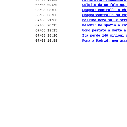
08/08 10:50
Mattarella: rispettare
08/08 09:30
Colpito da un fulmine,
08/08 08:00
Spagna: controlli a ch
08/08 08:00
Spagna:controlli su ch
07/08 21:00
Bollino nero sulle str
07/08 20:15
Meloni: no spazio a ch
07/08 19:15
Uomo pestato a morte a
07/08 18:20
Ita perde 140 milioni 
07/08 16:58
Roma a Madrid: non acc