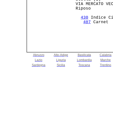
 VIA MERCATO VEC
 Riposo         
430
 Indice Ci
407
 Carnet 
Abruzzo
Alto-Adige
Basilicata
Calabria
Lazio
Liguria
Lombardia
Marche
Sardegna
Sicilia
Toscana
Trentino