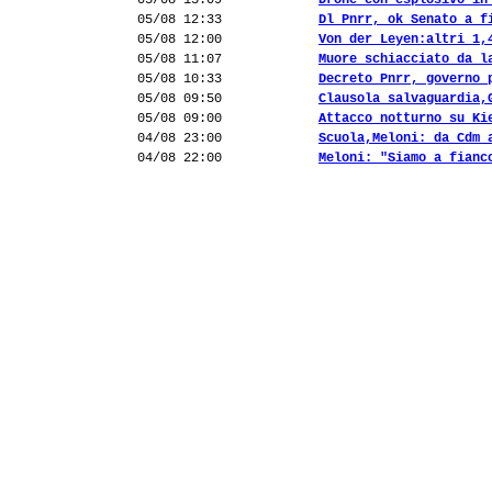
05/08 13:09
Drone con esplosivo in
05/08 12:33
Dl Pnrr, ok Senato a f
05/08 12:00
Von der Leyen:altri 1,
05/08 11:07
Muore schiacciato da l
05/08 10:33
Decreto Pnrr, governo 
05/08 09:50
Clausola salvaguardia,
05/08 09:00
Attacco notturno su Ki
04/08 23:00
Scuola,Meloni: da Cdm 
04/08 22:00
Meloni: "Siamo a fianc