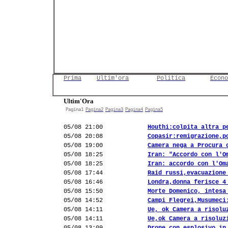
Prima
Ultim'ora
Politica
Econo
Ultim'Ora
Pagina1
Pagina2
Pagina3
Pagina4
Pagina5
05/08 21:00
Houthi:colpita altra p
05/08 20:08
Copasir:remigrazione,p
05/08 19:00
Camera nega a Procura 
05/08 18:25
Iran: "Accordo con l'O
05/08 18:25
Iran: accordo con l'Om
05/08 17:44
Raid russi,evacuazione
05/08 16:46
Londra,donna ferisce 4
05/08 15:50
Morte Domenico, intesa
05/08 14:52
Campi Flegrei,Musumeci
05/08 14:11
Ue, ok Camera a risolu
05/08 14:11
Ue,ok Camera a risoluz